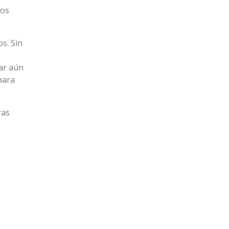
los
s. Sin
ar aún
para
ras