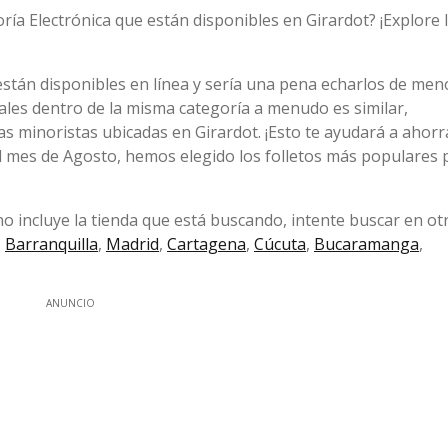
oría Electrónica que están disponibles en Girardot? ¡Explore 
stán disponibles en línea y sería una pena echarlos de meno
ales dentro de la misma categoría a menudo es similar,
 minoristas ubicadas en Girardot. ¡Esto te ayudará a ahorr
el mes de Agosto, hemos elegido los folletos más populares 
 no incluye la tienda que está buscando, intente buscar en ot
,
Barranquilla
,
Madrid
,
Cartagena
,
Cúcuta
,
Bucaramanga
,
ANUNCIO