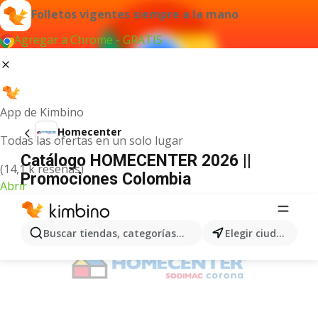
Folletos vigentes siempre a la mano
Agregar a Chrome - GRATIS
App de Kimbino
Homecenter
Todas las ofertas en un solo lugar
Catálogo HOMECENTER 2026 ||
(14,1 k reseñas)
Promociones Colombia
Abrir
ANUNCIO
Buscar tiendas, categorías, productos...
Elegir ciudad