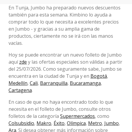
En Tunja, Jumbo ha preparado nuevos descuentos
también para esta semana. Kimbino lo ayuda a
comprar todo lo que necesita a excelentes precios
en Jumbo - y gracias a su amplia gama de
productos, ciertamente no se irá con las manos
vacías.
Hoy se puede encontrar un nuevo folleto de Jumbo
aquí
zde
y las ofertas especiales son válidas a partir
del 25/07/2026. Como seguramente sabe, Jumbo se
encuentra en la ciudad de Tunja y en
Bogotá
,
Medellín
,
Cali
,
Barranquilla
,
Bucaramanga
,
Cartagena
.
En caso de que no haya encontrado todo lo que
necesita en el folleto de Jumbo, consulte otros
folletos de la categoría
Supermercados
, como
Colsubsidio
,
Makro
,
Éxito
,
Olímpica
,
Metro
,
Jumbo
,
Ara
. Si desea obtener más información sobre