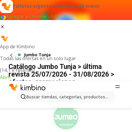
Folletos vigentes siempre a la mano
Agregar a Chrome - GRATIS
App de Kimbino
Jumbo Tunja
Todas las ofertas en un solo lugar
Catálogo Jumbo Tunja > última
(14,1 k reseñas)
revista 25/07/2026 - 31/08/2026 >
Abrir
ofertas, promociones
ANUNCIO
Buscar tiendas, categorías, productos...