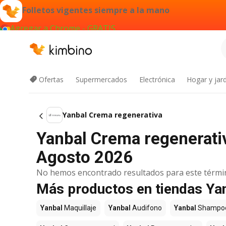
Folletos vigentes siempre a la mano
Agregar a Chrome - GRATIS
Ofertas
Supermercados
Electrónica
Hogar y jard
Yanbal Crema regenerativa
Yanbal Crema regenerativ
Agosto 2026
No hemos encontrado resultados para este térmi
Más productos en tiendas Ya
Yanbal
Maquillaje
Yanbal
Audifono
Yanbal
Shampo