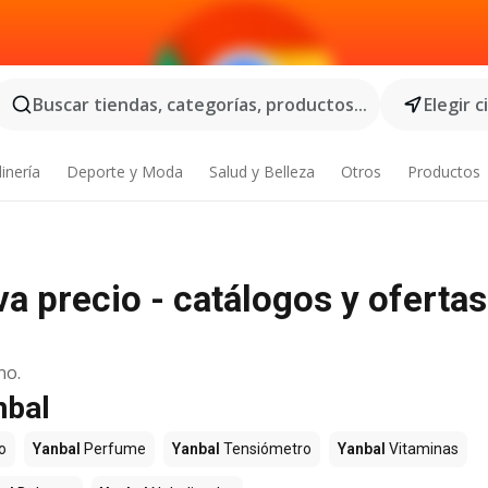
Buscar tiendas, categorías, productos...
Elegir 
inería
Deporte y Moda
Salud y Belleza
Otros
Productos
a precio - catálogos y ofertas
no.
nbal
o
Yanbal
Perfume
Yanbal
Tensiómetro
Yanbal
Vitaminas