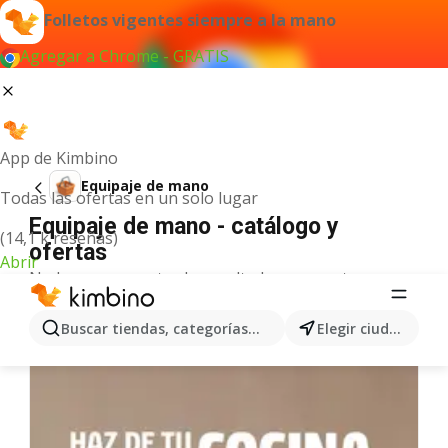
Folletos vigentes siempre a la mano
Agregar a Chrome - GRATIS
App de Kimbino
Equipaje de mano
Todas las ofertas en un solo lugar
Equipaje de mano - catálogo y
(14,1 k reseñas)
ofertas
Abrir
No hemos encontrado resultados para este
término.
Más ofertas en la categoría
Buscar tiendas, categorías, productos...
Elegir ciudad