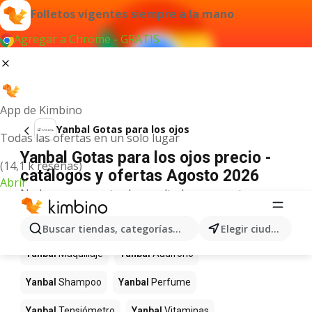
Folletos vigentes siempre a la mano
Agregar a Chrome - GRATIS
App de Kimbino
Yanbal Gotas para los ojos
Todas las ofertas en un solo lugar
Yanbal Gotas para los ojos precio -
(14,1 k reseñas)
catálogos y ofertas Agosto 2026
Abrir
No hemos encontrado resultados para este
término.
Más productos en tiendas Yanbal
Buscar tiendas, categorías, productos...
Elegir ciudad
Yanbal
Maquillaje
Yanbal
Audifono
Yanbal
Shampoo
Yanbal
Perfume
Yanbal
Tensiómetro
Yanbal
Vitaminas