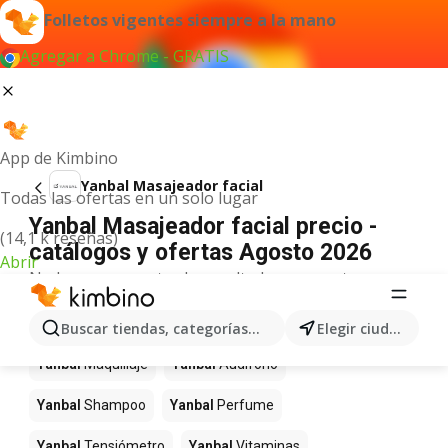
Folletos vigentes siempre a la mano
Agregar a Chrome - GRATIS
App de Kimbino
Yanbal Masajeador facial
Todas las ofertas en un solo lugar
Yanbal Masajeador facial precio -
(14,1 k reseñas)
catálogos y ofertas Agosto 2026
Abrir
No hemos encontrado resultados para este
término.
Más productos en tiendas Yanbal
Buscar tiendas, categorías, productos...
Elegir ciudad
Yanbal
Maquillaje
Yanbal
Audifono
Yanbal
Shampoo
Yanbal
Perfume
Yanbal
Tensiómetro
Yanbal
Vitaminas