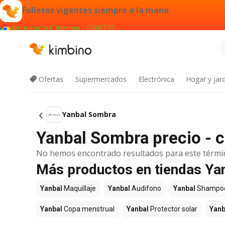
Folletos vigentes siempre a la mano
Agregar a Chrome - GRATIS
Ofertas
Supermercados
Electrónica
Hogar y jard
Yanbal Sombra
Yanbal Sombra precio - c
No hemos encontrado resultados para este térmi
Más productos en tiendas Ya
Yanbal
Maquillaje
Yanbal
Audifono
Yanbal
Shampo
Yanbal
Copa menstrual
Yanbal
Protector solar
Yanb