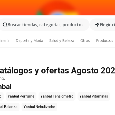
Buscar tiendas, categorías, productos...
Elegir 
inería
Deporte y Moda
Salud y Belleza
Otros
Productos
atálogos y ofertas Agosto 20
no.
nbal
o
Yanbal
Perfume
Yanbal
Tensiómetro
Yanbal
Vitaminas
al
Balanza
Yanbal
Nebulizador