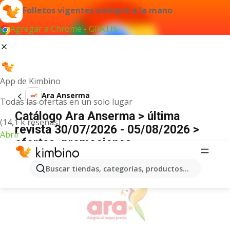
Folletos vigentes siempre a la mano
Agregar a Chrome - GRATIS
App de Kimbino
Ara Anserma
Todas las ofertas en un solo lugar
Catálogo Ara Anserma > última
(14,1 k reseñas)
revista 30/07/2026 - 05/08/2026 >
Abrir
ofertas, promociones
ANUNCIO
Buscar tiendas, categorías, productos...