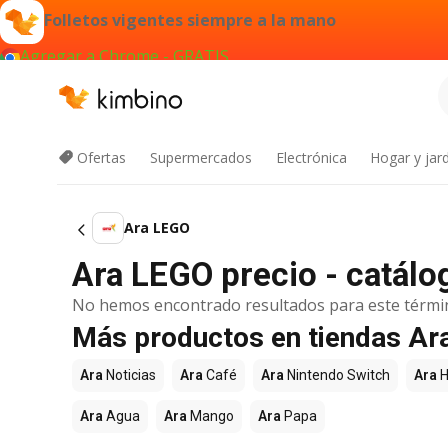
Folletos vigentes siempre a la mano
Agregar a Chrome - GRATIS
Ofertas
Supermercados
Electrónica
Hogar y jard
Ara LEGO
Ara LEGO precio - catálo
No hemos encontrado resultados para este térmi
Más productos en tiendas Ar
Ara
Noticias
Ara
Café
Ara
Nintendo Switch
Ara
H
Ara
Agua
Ara
Mango
Ara
Papa