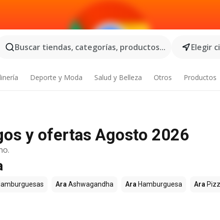
Buscar tiendas, categorías, productos...
Elegir 
inería
Deporte y Moda
Salud y Belleza
Otros
Productos
gos y ofertas Agosto 2026
no.
a
amburguesas
Ara
Ashwagandha
Ara
Hamburguesa
Ara
Piz