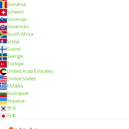
România
Schweiz
Slovenija
Slovensko
South Africa
Srbija
Suomi
Sverige
Türkiye
United Arab Emirates
United States
Ελλάδα
България
Україна
한국
日本