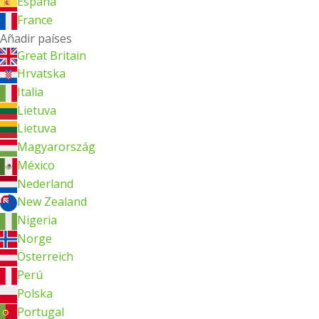
España
France
Añadir países
Great Britain
Hrvatska
Italia
Lietuva
Lietuva
Magyarország
México
Nederland
New Zealand
Nigeria
Norge
Österreich
Perú
Polska
Portugal