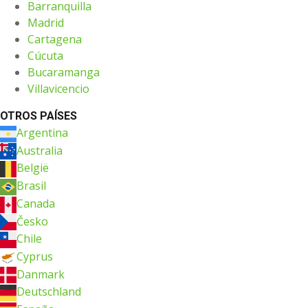
Barranquilla
Madrid
Cartagena
Cúcuta
Bucaramanga
Villavicencio
OTROS PAÍSES
Argentina
Australia
België
Brasil
Canada
Česko
Chile
Cyprus
Danmark
Deutschland