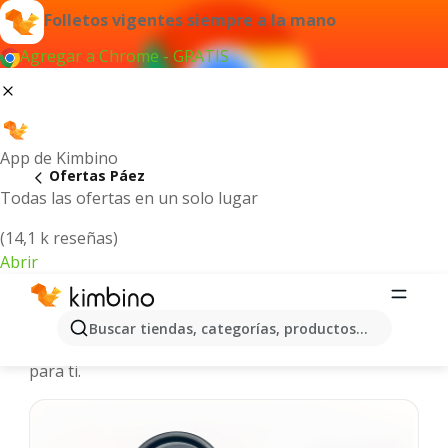
Folletos vigentes siempre a la mano
Agregar a Chrome - GRATIS
App de Kimbino
Ofertas Páez
Todas las ofertas en un solo lugar
(14,1 k reseñas)
Abrir
Páez - Catálogos de ofertas
Buscar tiendas, categorías, productos...
Seleccionamos las últimas y más populares ofertas
para ti.