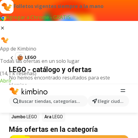
Folletos vigentes siempre a la mano
Agregar a Chrome - GRATIS
App de Kimbino
LEGO
Todas las ofertas en un solo lugar
LEGO - catálogo y ofertas
(14,1 k reseñas)
No hemos encontrado resultados para este
Abrir
término.
LEGO en oferta - ¿Dónde comprarlo?
Buscar tiendas, categorías, productos...
Elegir ciudad
Éxito
LEGO
Olímpica
LEGO
Metro
LEGO
Jumbo
LEGO
Ara
LEGO
Más ofertas en la categoría