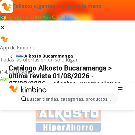
Folletos vigentes siempre a la mano
Agregar a Chrome - GRATIS
App de Kimbino
Alkosto Bucaramanga
Todas las ofertas en un solo lugar
Catálogo Alkosto Bucaramanga >
(14,1 k reseñas)
última revista 01/08/2026 -
Abrir
07/08/2026 > ofertas, promociones
ANUNCIO
Buscar tiendas, categorías, productos...