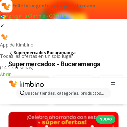
Folletos vigentes siempre a la mano
Agregar a Chrome - GRATIS
App de Kimbino
Supermercados Bucaramanga
Todas las ofertas en un solo lugar
Supermercados - Bucaramanga
(14,1 k reseñas)
Abrir
Buscar tiendas, categorías, productos...
Éxito
Jumbo
Ofertas
NUEVO