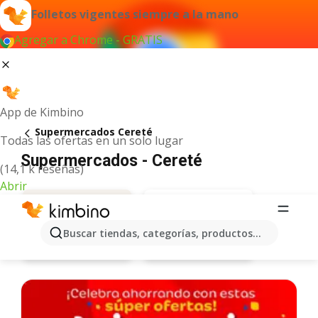
Folletos vigentes siempre a la mano
Agregar a Chrome - GRATIS
App de Kimbino
Supermercados Cereté
Todas las ofertas en un solo lugar
Supermercados - Cereté
(14,1 k reseñas)
Abrir
Buscar tiendas, categorías, productos...
Olímpica
Ofertas