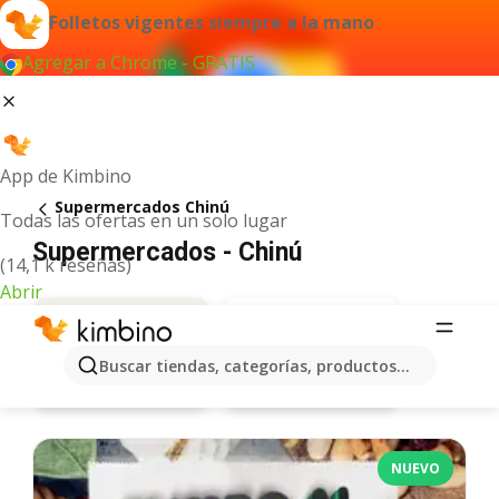
Folletos vigentes siempre a la mano
Agregar a Chrome - GRATIS
App de Kimbino
Supermercados Chinú
Todas las ofertas en un solo lugar
Supermercados - Chinú
(14,1 k reseñas)
Abrir
Buscar tiendas, categorías, productos...
Olímpica
Ofertas
NUEVO