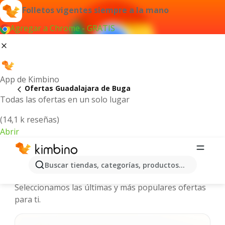
Folletos vigentes siempre a la mano
Agregar a Chrome - GRATIS
App de Kimbino
Ofertas Guadalajara de Buga
Todas las ofertas en un solo lugar
(14,1 k reseñas)
Abrir
Guadalajara de Buga - Catálogos de
Buscar tiendas, categorías, productos...
ofertas
Seleccionamos las últimas y más populares ofertas
para ti.