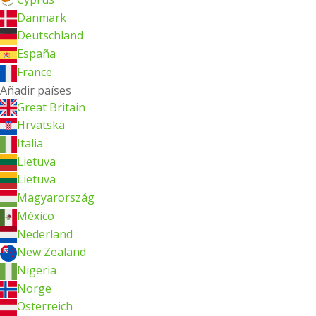
Danmark
Deutschland
España
France
Añadir países
Great Britain
Hrvatska
Italia
Lietuva
Lietuva
Magyarország
México
Nederland
New Zealand
Nigeria
Norge
Österreich