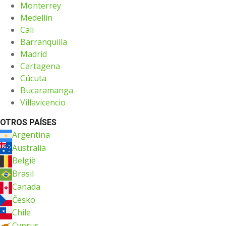
Monterrey
Medellín
Cali
Barranquilla
Madrid
Cartagena
Cúcuta
Bucaramanga
Villavicencio
OTROS PAÍSES
Argentina
Australia
België
Brasil
Canada
Česko
Chile
Cyprus