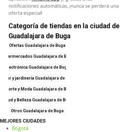
notificaciones automáticas, ¡nunca se perderá una
oferta especial!
Categoría de tiendas en la ciudad de
Guadalajara de Buga
Ofertas
Guadalajara de Buga
Supermercados
Guadalajara de Buga
Electrónica
Guadalajara de Buga
Hogar y jardinería
Guadalajara de Buga
Deporte y Moda
Guadalajara de Buga
Salud y Belleza
Guadalajara de Buga
Otros
Guadalajara de Buga
MEJORES CIUDADES
Bogotá