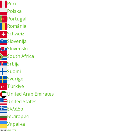
Perú
Polska
Portugal
România
Schweiz
Slovenija
Slovensko
South Africa
Srbija
Suomi
Sverige
Türkiye
United Arab Emirates
United States
Ελλάδα
България
Україна