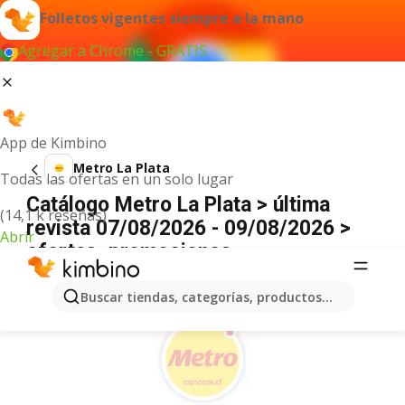
Folletos vigentes siempre a la mano
Agregar a Chrome - GRATIS
App de Kimbino
Metro La Plata
Todas las ofertas en un solo lugar
Catálogo Metro La Plata > última
(14,1 k reseñas)
revista 07/08/2026 - 09/08/2026 >
Abrir
ofertas, promociones
ANUNCIO
Buscar tiendas, categorías, productos...