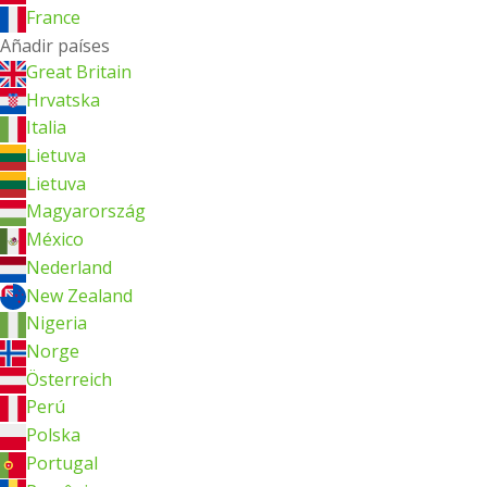
France
Añadir países
Great Britain
Hrvatska
Italia
Lietuva
Lietuva
Magyarország
México
Nederland
New Zealand
Nigeria
Norge
Österreich
Perú
Polska
Portugal