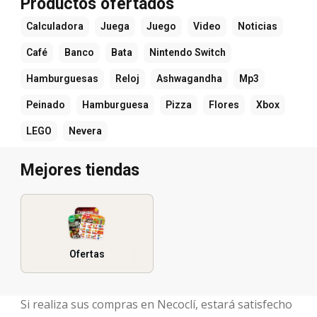
Productos ofertados
Calculadora
Juega
Juego
Video
Noticias
Café
Banco
Bata
Nintendo Switch
Hamburguesas
Reloj
Ashwagandha
Mp3
Peinado
Hamburguesa
Pizza
Flores
Xbox
LEGO
Nevera
Mejores tiendas
Ofertas
Si realiza sus compras en Necoclí, estará satisfecho