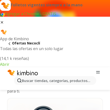
Folletos vigentes siempre a la mano
Agregar a Chrome - GRATIS
App de Kimbino
Ofertas Necoclí
Todas las ofertas en un solo lugar
(14,1 k reseñas)
Abrir
Necoclí - Catálogos de ofertas
Buscar tiendas, categorías, productos...
Seleccionamos las últimas y más populares ofertas
para ti.