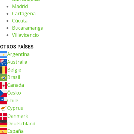
Madrid
Cartagena
Cúcuta
Bucaramanga
Villavicencio
OTROS PAÍSES
Argentina
Australia
België
Brasil
Canada
Česko
Chile
Cyprus
Danmark
Deutschland
España