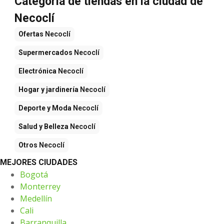
Categoría de tiendas en la ciudad de
Necoclí
Ofertas
Necoclí
Supermercados
Necoclí
Electrónica
Necoclí
Hogar y jardinería
Necoclí
Deporte y Moda
Necoclí
Salud y Belleza
Necoclí
Otros
Necoclí
MEJORES CIUDADES
Bogotá
Monterrey
Medellín
Cali
Barranquilla