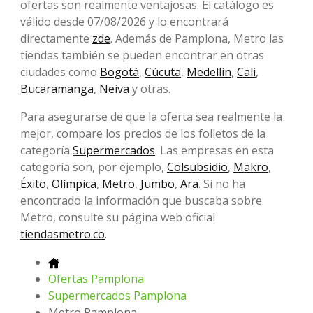
ofertas son realmente ventajosas. El catálogo es
válido desde 07/08/2026 y lo encontrará
directamente
zde
. Además de Pamplona, Metro las
tiendas también se pueden encontrar en otras
ciudades como
Bogotá
,
Cúcuta
,
Medellín
,
Cali
,
Bucaramanga
,
Neiva
y otras.
Para asegurarse de que la oferta sea realmente la
mejor, compare los precios de los folletos de la
categoría
Supermercados
. Las empresas en esta
categoría son, por ejemplo,
Colsubsidio
,
Makro
,
Éxito
,
Olímpica
,
Metro
,
Jumbo
,
Ara
. Si no ha
encontrado la información que buscaba sobre
Metro, consulte su página web oficial
tiendasmetro.co
.
Ofertas Pamplona
Supermercados Pamplona
Metro Pamplona