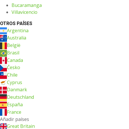
Bucaramanga
Villavicencio
OTROS PAÍSES
Argentina
Australia
België
Brasil
Canada
Česko
Chile
Cyprus
Danmark
Deutschland
España
France
Añadir países
Great Britain