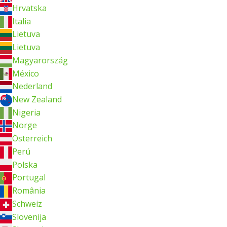
Hrvatska
Italia
Lietuva
Lietuva
Magyarország
México
Nederland
New Zealand
Nigeria
Norge
Österreich
Perú
Polska
Portugal
România
Schweiz
Slovenija