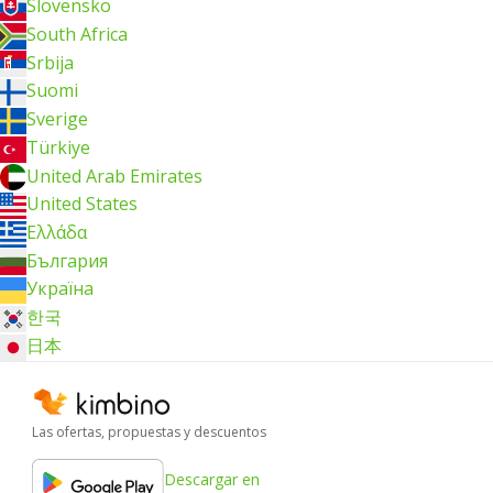
Slovensko
South Africa
Srbija
Suomi
Sverige
Türkiye
United Arab Emirates
United States
Ελλάδα
България
Україна
한국
日本
Las ofertas, propuestas y descuentos
Descargar en