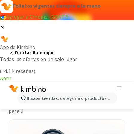
Folletos vigentes siempre a la mano
Agregar a Chrome - GRATIS
App de Kimbino
Ofertas Ramiriquí
Todas las ofertas en un solo lugar
(14,1 k reseñas)
Abrir
Ramiriquí - Catálogos de ofertas
Buscar tiendas, categorías, productos...
Seleccionamos las últimas y más populares ofertas
para ti.