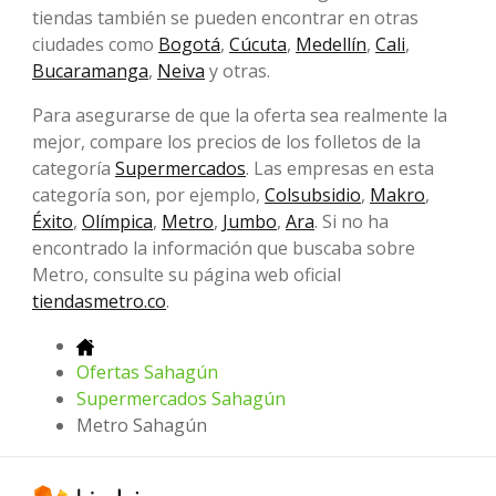
tiendas también se pueden encontrar en otras
ciudades como
Bogotá
,
Cúcuta
,
Medellín
,
Cali
,
Bucaramanga
,
Neiva
y otras.
Para asegurarse de que la oferta sea realmente la
mejor, compare los precios de los folletos de la
categoría
Supermercados
. Las empresas en esta
categoría son, por ejemplo,
Colsubsidio
,
Makro
,
Éxito
,
Olímpica
,
Metro
,
Jumbo
,
Ara
. Si no ha
encontrado la información que buscaba sobre
Metro, consulte su página web oficial
tiendasmetro.co
.
Ofertas Sahagún
Supermercados Sahagún
Metro Sahagún