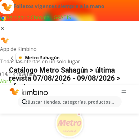
Folletos vigentes siempre a la mano
Agregar a Chrome - GRATIS
App de Kimbino
Metro Sahagún
Todas las ofertas en un solo lugar
Catálogo Metro Sahagún > última
(14,1 k reseñas)
revista 07/08/2026 - 09/08/2026 >
Abrir
ofertas, promociones
ANUNCIO
Buscar tiendas, categorías, productos...