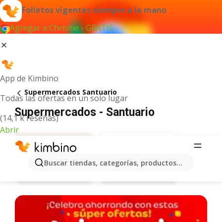
Folletos vigentes siempre a la mano
Agregar a Chrome - GRATIS
App de Kimbino
Supermercados Santuario
Todas las ofertas en un solo lugar
Supermercados - Santuario
(14,1 k reseñas)
Abrir
Buscar tiendas, categorías, productos...
Ara
Ofertas