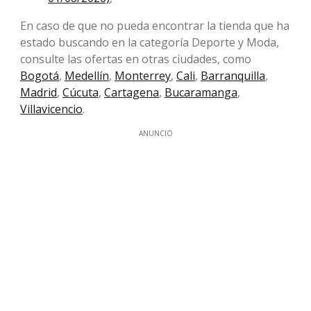
En caso de que no pueda encontrar la tienda que ha
estado buscando en la categoría Deporte y Moda,
consulte las ofertas en otras ciudades, como
Bogotá
,
Medellín
,
Monterrey
,
Cali
,
Barranquilla
,
Madrid
,
Cúcuta
,
Cartagena
,
Bucaramanga
,
Villavicencio
.
ANUNCIO