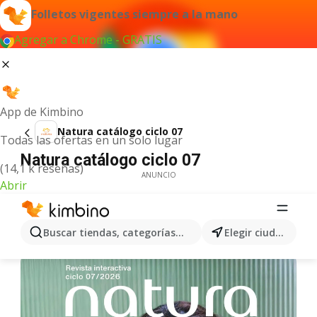
Folletos vigentes siempre a la mano
Agregar a Chrome - GRATIS
App de Kimbino
Natura catálogo ciclo 07
Todas las ofertas en un solo lugar
Natura catálogo ciclo 07
(14,1 k reseñas)
ANUNCIO
Abrir
Buscar tiendas, categorías, productos...
Elegir ciudad