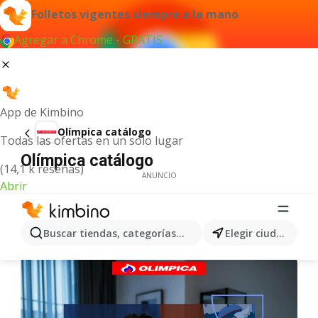
Folletos vigentes siempre a la mano
Agregar a Chrome - GRATIS
App de Kimbino
Olímpica catálogo
Todas las ofertas en un solo lugar
Olímpica catálogo
(14,1 k reseñas)
ANUNCIO
Abrir
Buscar tiendas, categorías, productos...
Elegir ciudad