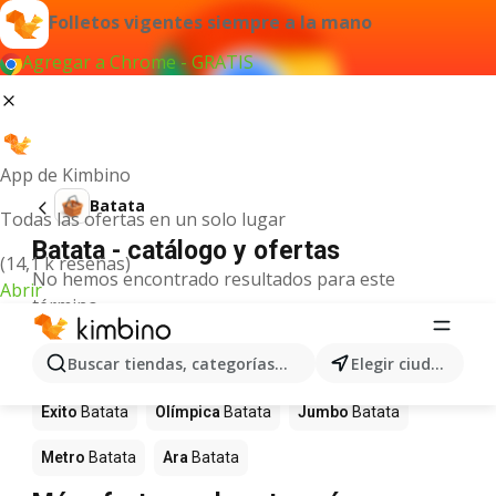
Folletos vigentes siempre a la mano
Agregar a Chrome - GRATIS
App de Kimbino
Batata
Todas las ofertas en un solo lugar
Batata - catálogo y ofertas
(14,1 k reseñas)
No hemos encontrado resultados para este
Abrir
término.
Batata en oferta - ¿Dónde
Buscar tiendas, categorías, productos...
Elegir ciudad
comprarlo?
Éxito
Batata
Olímpica
Batata
Jumbo
Batata
Metro
Batata
Ara
Batata