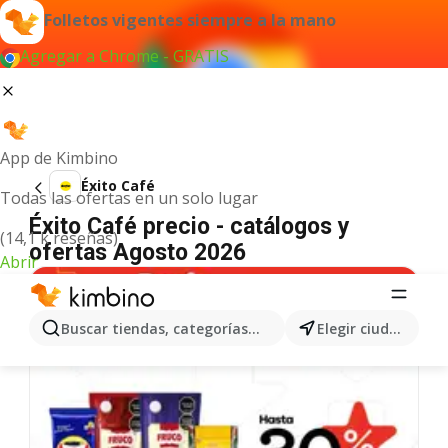
Folletos vigentes siempre a la mano
Agregar a Chrome - GRATIS
App de Kimbino
Éxito Café
Todas las ofertas en un solo lugar
Éxito Café precio - catálogos y
(14,1 k reseñas)
ofertas Agosto 2026
Abrir
Buscar tiendas, categorías, productos...
Elegir ciudad