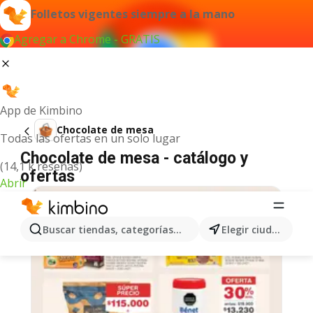
Folletos vigentes siempre a la mano
Agregar a Chrome - GRATIS
App de Kimbino
Chocolate de mesa
Todas las ofertas en un solo lugar
Chocolate de mesa - catálogo y
(14,1 k reseñas)
ofertas
Abrir
Buscar tiendas, categorías, productos...
Elegir ciudad