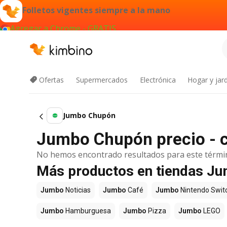
Folletos vigentes siempre a la mano
Agregar a Chrome - GRATIS
Ofertas
Supermercados
Electrónica
Hogar y jard
Jumbo Chupón
Jumbo Chupón precio - c
No hemos encontrado resultados para este térmi
Más productos en tiendas J
Jumbo
Noticias
Jumbo
Café
Jumbo
Nintendo Swit
Jumbo
Hamburguesa
Jumbo
Pizza
Jumbo
LEGO