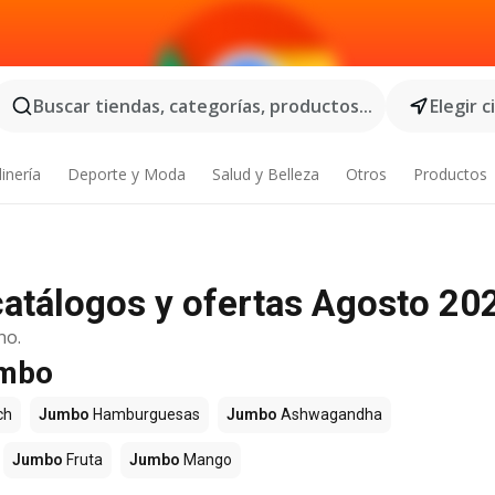
Buscar tiendas, categorías, productos...
Elegir 
inería
Deporte y Moda
Salud y Belleza
Otros
Productos
atálogos y ofertas Agosto 20
no.
umbo
ch
Jumbo
Hamburguesas
Jumbo
Ashwagandha
Jumbo
Fruta
Jumbo
Mango