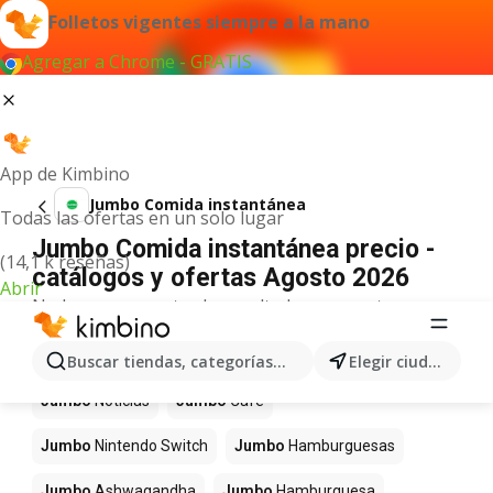
Folletos vigentes siempre a la mano
Agregar a Chrome - GRATIS
App de Kimbino
Jumbo Comida instantánea
Todas las ofertas en un solo lugar
Jumbo Comida instantánea precio -
(14,1 k reseñas)
catálogos y ofertas Agosto 2026
Abrir
No hemos encontrado resultados para este
término.
Más productos en tiendas Jumbo
Buscar tiendas, categorías, productos...
Elegir ciudad
Jumbo
Noticias
Jumbo
Café
Jumbo
Nintendo Switch
Jumbo
Hamburguesas
Jumbo
Ashwagandha
Jumbo
Hamburguesa