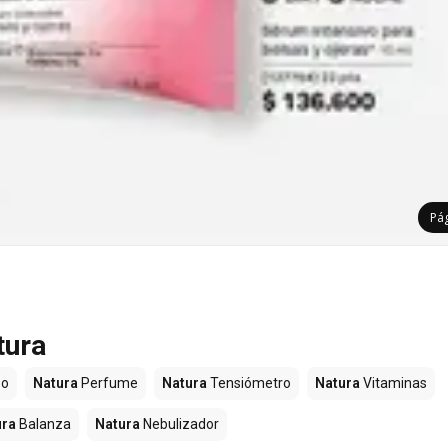
Pá
tura
o
Natura
Perfume
Natura
Tensiómetro
Natura
Vitaminas
ura
Balanza
Natura
Nebulizador