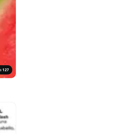
na
127