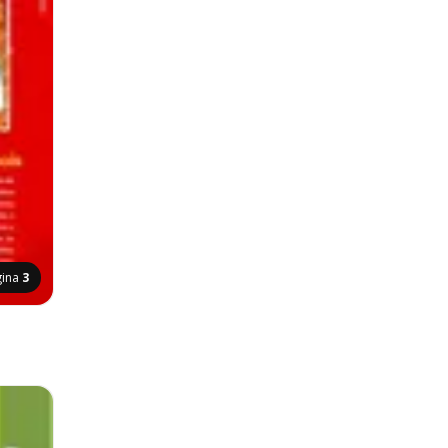
gina
3