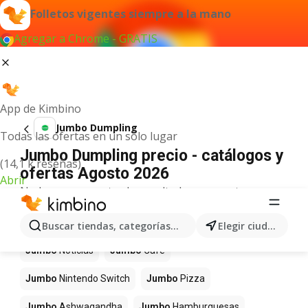
Folletos vigentes siempre a la mano
Agregar a Chrome - GRATIS
App de Kimbino
Jumbo Dumpling
Todas las ofertas en un solo lugar
Jumbo Dumpling precio - catálogos y
(14,1 k reseñas)
ofertas Agosto 2026
Abrir
No hemos encontrado resultados para este
término.
Más productos en tiendas Jumbo
Buscar tiendas, categorías, productos...
Elegir ciudad
Jumbo
Noticias
Jumbo
Café
Jumbo
Nintendo Switch
Jumbo
Pizza
Jumbo
Ashwagandha
Jumbo
Hamburguesas