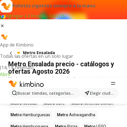
Folletos vigentes siempre a la mano
Agregar a Chrome - GRATIS
App de Kimbino
Metro Ensalada
Todas las ofertas en un solo lugar
Metro Ensalada precio - catálogos y
(14,1 k reseñas)
ofertas Agosto 2026
Abrir
No hemos encontrado resultados para este
término.
Más productos en tiendas Metro
Buscar tiendas, categorías, productos...
Elegir ciudad
Metro
Noticias
Metro
Café
Metro
Nintendo Switch
Metro
Hamburguesas
Metro
Ashwagandha
Metro
Hamburguesa
Metro
Pizza
Metro
LEGO