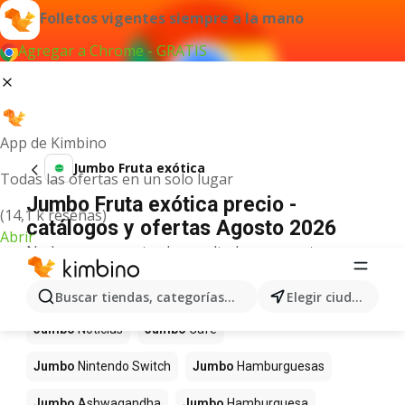
Folletos vigentes siempre a la mano
Agregar a Chrome - GRATIS
App de Kimbino
Jumbo Fruta exótica
Todas las ofertas en un solo lugar
Jumbo Fruta exótica precio -
(14,1 k reseñas)
catálogos y ofertas Agosto 2026
Abrir
No hemos encontrado resultados para este
término.
Más productos en tiendas Jumbo
Buscar tiendas, categorías, productos...
Elegir ciudad
Jumbo
Noticias
Jumbo
Café
Jumbo
Nintendo Switch
Jumbo
Hamburguesas
Jumbo
Ashwagandha
Jumbo
Hamburguesa