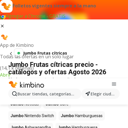
Folletos vigentes siempre a la mano
Agregar a Chrome - GRATIS
App de Kimbino
Jumbo Frutas cítricas
Todas las ofertas en un solo lugar
Jumbo Frutas cítricas precio -
(14,1 k reseñas)
catálogos y ofertas Agosto 2026
Abrir
No hemos encontrado resultados para este
término.
Más productos en tiendas Jumbo
Buscar tiendas, categorías, productos...
Elegir ciudad
Jumbo
Noticias
Jumbo
Café
Jumbo
Nintendo Switch
Jumbo
Hamburguesas
Jumbo
Ashwagandha
Jumbo
Hamburguesa