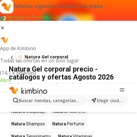
Folletos vigentes siempre a la mano
Agregar a Chrome - GRATIS
App de Kimbino
Natura Gel corporal
Todas las ofertas en un solo lugar
Natura Gel corporal precio -
(14,1 k reseñas)
catálogos y ofertas Agosto 2026
Abrir
No hemos encontrado resultados para este
término.
Más productos en tiendas Natura
Buscar tiendas, categorías, productos...
Elegir ciudad
Natura
Maquillaje
Natura
Audifono
Natura
Shampoo
Natura
Perfume
Natura
Tensiómetro
Natura
Vitaminas