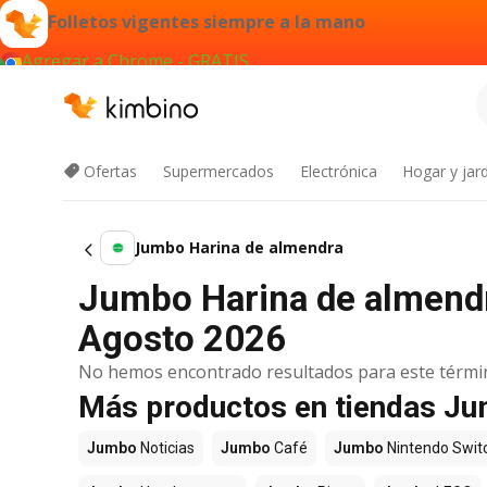
Folletos vigentes siempre a la mano
Agregar a Chrome - GRATIS
Ofertas
Supermercados
Electrónica
Hogar y jard
Jumbo Harina de almendra
Jumbo Harina de almendra
Agosto 2026
No hemos encontrado resultados para este térmi
Más productos en tiendas J
Jumbo
Noticias
Jumbo
Café
Jumbo
Nintendo Swit