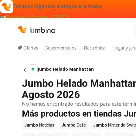
Folletos vigentes siempre a la mano
Agregar a Chrome - GRATIS
Ofertas
Supermercados
Electrónica
Hogar y jard
Jumbo Helado Manhattan
Jumbo Helado Manhattan 
Agosto 2026
No hemos encontrado resultados para este térmi
Más productos en tiendas J
Jumbo
Noticias
Jumbo
Café
Jumbo
Nintendo Swit