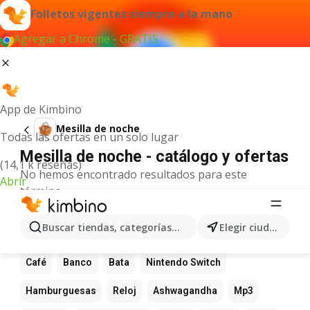
Folletos vigentes siempre a la mano
Agregar a Chrome - GRATIS
App de Kimbino
Mesilla de noche
Todas las ofertas en un solo lugar
Mesilla de noche - catálogo y ofertas
(14,1 k reseñas)
No hemos encontrado resultados para este
Abrir
término.
Más productos favoritos
Buscar tiendas, categorías, productos...
Elegir ciudad
Calculadora
Juega
Juego
Video
Noticias
Café
Banco
Bata
Nintendo Switch
Hamburguesas
Reloj
Ashwagandha
Mp3