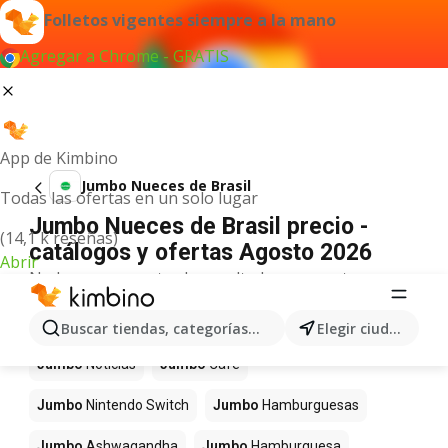
Folletos vigentes siempre a la mano
Agregar a Chrome - GRATIS
App de Kimbino
Jumbo Nueces de Brasil
Todas las ofertas en un solo lugar
Jumbo Nueces de Brasil precio -
(14,1 k reseñas)
catálogos y ofertas Agosto 2026
Abrir
No hemos encontrado resultados para este
término.
Más productos en tiendas Jumbo
Buscar tiendas, categorías, productos...
Elegir ciudad
Jumbo
Noticias
Jumbo
Café
Jumbo
Nintendo Switch
Jumbo
Hamburguesas
Jumbo
Ashwagandha
Jumbo
Hamburguesa