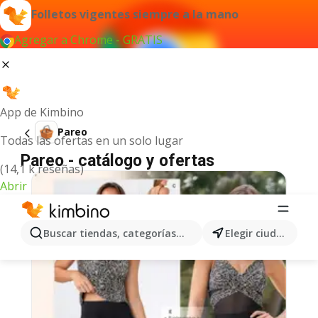
Folletos vigentes siempre a la mano
Agregar a Chrome - GRATIS
App de Kimbino
Pareo
Todas las ofertas en un solo lugar
Pareo - catálogo y ofertas
(14,1 k reseñas)
Abrir
Buscar tiendas, categorías, productos...
Elegir ciudad