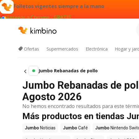
Folletos vigentes siempre a la mano
Agregar a Chrome - GRATIS
Ofertas
Supermercados
Electrónica
Hogar y jard
Jumbo Rebanadas de pollo
Jumbo Rebanadas de pollo
Agosto 2026
No hemos encontrado resultados para este térmi
Más productos en tiendas J
Jumbo
Noticias
Jumbo
Café
Jumbo
Nintendo Swit