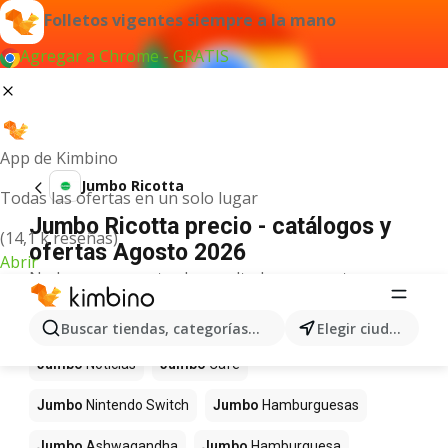
Folletos vigentes siempre a la mano
Agregar a Chrome - GRATIS
App de Kimbino
Jumbo Ricotta
Todas las ofertas en un solo lugar
Jumbo Ricotta precio - catálogos y
(14,1 k reseñas)
ofertas Agosto 2026
Abrir
No hemos encontrado resultados para este
término.
Más productos en tiendas Jumbo
Buscar tiendas, categorías, productos...
Elegir ciudad
Jumbo
Noticias
Jumbo
Café
Jumbo
Nintendo Switch
Jumbo
Hamburguesas
Jumbo
Ashwagandha
Jumbo
Hamburguesa