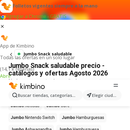
Folletos vigentes siempre a la mano
Agregar a Chrome - GRATIS
App de Kimbino
Jumbo Snack saludable
Todas las ofertas en un solo lugar
Jumbo Snack saludable precio -
(14,1 k reseñas)
catálogos y ofertas Agosto 2026
Abrir
No hemos encontrado resultados para este
término.
Más productos en tiendas Jumbo
Buscar tiendas, categorías, productos...
Elegir ciudad
Jumbo
Noticias
Jumbo
Café
Jumbo
Nintendo Switch
Jumbo
Hamburguesas
Jumbo
Ashwagandha
Jumbo
Hamburguesa