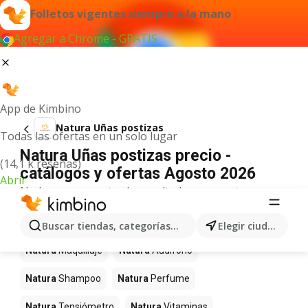
Folletos vigentes siempre a la mano
Agregar a Chrome - GRATIS
App de Kimbino
Natura Uñas postizas
Todas las ofertas en un solo lugar
Natura Uñas postizas precio -
(14,1 k reseñas)
catálogos y ofertas Agosto 2026
Abrir
No hemos encontrado resultados para este
término.
Más productos en tiendas Natura
Buscar tiendas, categorías, productos...
Elegir ciudad
Natura
Maquillaje
Natura
Audifono
Natura
Shampoo
Natura
Perfume
Natura
Tensiómetro
Natura
Vitaminas