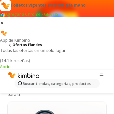
Folletos vigentes siempre a la mano
Agregar a Chrome - GRATIS
App de Kimbino
Ofertas Flandes
Todas las ofertas en un solo lugar
(14,1 k reseñas)
Abrir
Flandes - Catálogos de ofertas
Buscar tiendas, categorías, productos...
Seleccionamos las últimas y más populares ofertas
para ti.