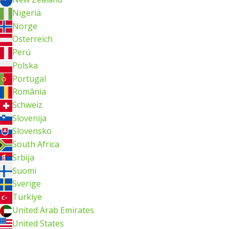
Nigeria
Norge
Österreich
Perú
Polska
Portugal
România
Schweiz
Slovenija
Slovensko
South Africa
Srbija
Suomi
Sverige
Türkiye
United Arab Emirates
United States