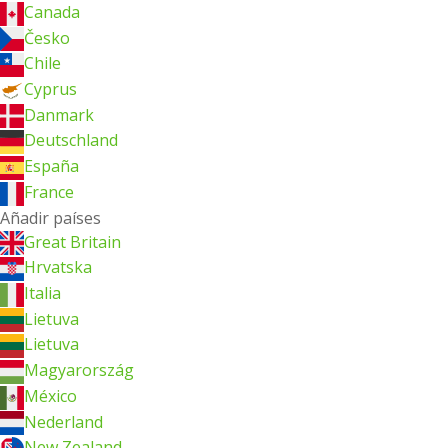
Canada
Česko
Chile
Cyprus
Danmark
Deutschland
España
France
Añadir países
Great Britain
Hrvatska
Italia
Lietuva
Lietuva
Magyarország
México
Nederland
New Zealand