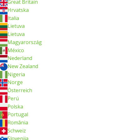
Great Britain
Hrvatska
Italia
Lietuva
Lietuva
Magyarország
México
Nederland
New Zealand
Nigeria
Norge
Österreich
Perú
Polska
Portugal
România
Schweiz
Slovenija