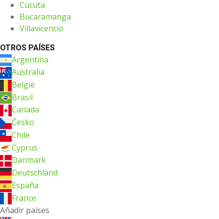
Cúcuta
Bucaramanga
Villavicencio
OTROS PAÍSES
Argentina
Australia
België
Brasil
Canada
Česko
Chile
Cyprus
Danmark
Deutschland
España
France
Añadir países