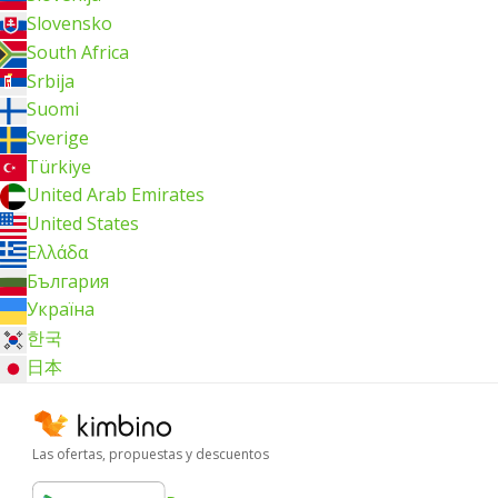
Slovensko
South Africa
Srbija
Suomi
Sverige
Türkiye
United Arab Emirates
United States
Ελλάδα
България
Україна
한국
日本
Las ofertas, propuestas y descuentos