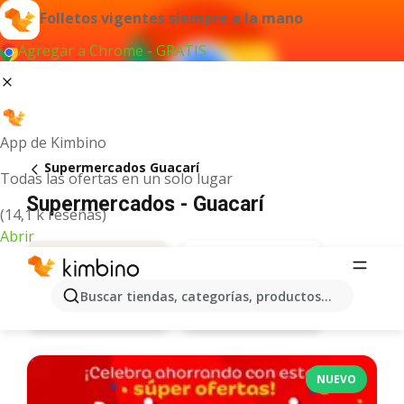
Folletos vigentes siempre a la mano
Agregar a Chrome - GRATIS
App de Kimbino
Supermercados Guacarí
Todas las ofertas en un solo lugar
Supermercados - Guacarí
(14,1 k reseñas)
Abrir
Buscar tiendas, categorías, productos...
Ara
Ofertas
NUEVO